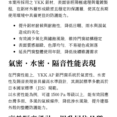
本案所採用之 YKK 鋁材，表面皆經陽極處理與電鍍製
程，在鋁材外層形成緻密且穩定的保護層，使其在長期
使用環境中具備更佳的防護能力。
提升鋁材耐候與耐蝕性，降低日曬、雨水與濕氣
造成的劣化
有效減少氧化與鏽蝕風險，維持門窗結構穩定
表面質感細緻、色澤均勻，不易褪色或剝落
延長門窗整體使用年限，降低後續維護需求
氣密・水密・隔音性能表現
在門窗性能上，YKK AP 鋁門窗系統於氣密性、水密
性及隔音表現皆具備高水準設計，其測試標準多數高於
日本國家標準（JIS）規範。
以水密性能為例，可達 1500 Pa 等級以上，能有效因應
台灣多雨、多風的氣候條件，降低滲水風險，提升建築
外殼的整體防護能力。