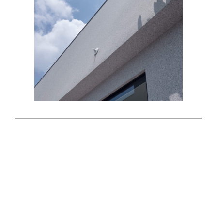
Share:
Contact
匯寶建設 H
Info
Treasure
Construction
台中市南屯區
河南路四段
465號