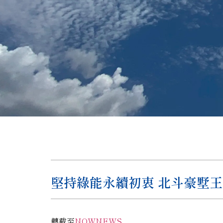
堅持綠能永續初衷 北斗豪墅
轉截至
NOWNEWS