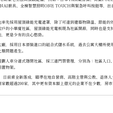
INNAI廚具、全棟智慧照明ONE TOUCH與緊急呼叫按鈕等
率先採用屋頂綠能光電遮罩，除了可達到建築物降溫、節能的效果
12戶的小華廈社區，屋頂綠能光電板既為社區開源，同時也是支
能，更是少有的良心憨勁。
大廠，採用日本原裝進口的組合式儲水系統，過去公寓大樓所使
此類問題產生。
規劃人車分道式隱閉社區，採三道門禁管理，分別為：社區入口
用置物架。
+1房，日前甫全新落成，瞄準在地自營商、高階主管與公教、退
家數超過200家，其中更有資本額上億元的企業不在少數，房