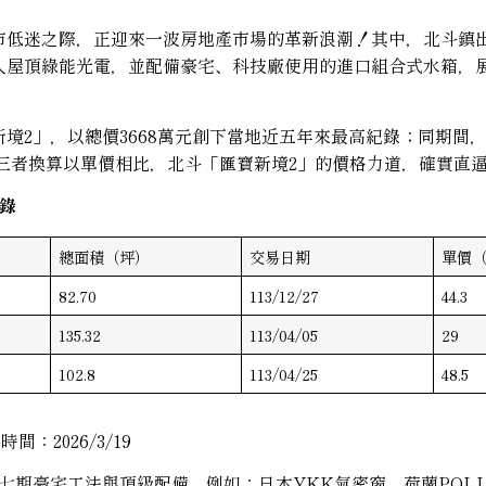
市低迷之際，正迎來一波房地產市場的革新浪潮！其中，北斗鎮
入屋頂綠能光電，並配備豪宅、科技廠使用的進口組合式水箱，
境2」，以總價3668萬元創下當地近五年來最高紀錄；同期間
。若三者換算以單價相比，北斗「匯寶新境2」的價格力道，確實直
錄
總面積（坪）
交易日期
單價（
82.70
113/12/27
44.3
135.32
113/04/05
29
102.8
113/04/25
48.5
2026/3/19
期豪宅工法與頂級配備，例如：日本YKK氣密窗、荷蘭POLL