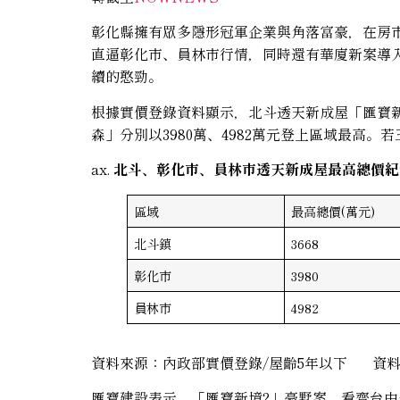
彰化縣擁有眾多隱形冠軍企業與角落富豪，在房
直逼彰化市、員林市行情，同時還有華廈新案導
續的憨勁。
根據實價登錄資料顯示，北斗透天新成屋「匯寶新
森」分別以3980萬、4982萬元登上區域最高
ax.
北斗、彰化市、員林市透天新成屋最高總價紀
區域
最高總價(萬元)
北斗鎮
3668
彰化市
3980
員林市
4982
資料來源：內政部實價登錄/屋齡5年以下 資料時間：
匯寶建設表示，「匯寶新境2」豪墅案，看齊台中七