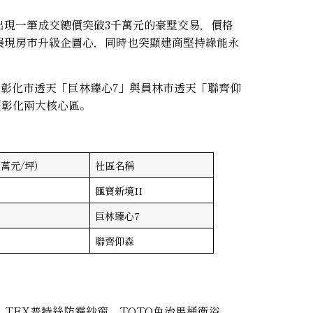
出現一筆成交總價突破3千萬元的豪墅交易，價格
展現房市升級企圖心，同時也突顯建商堅持綠能永
，彰化市透天「巨林臻心7」與員林市透天「聯齊仰
逼彰化兩大核心區。
萬元/坪）
社區名稱
匯寶新境II
巨林臻心7
聯齊仰森
-TEX普特絲防霾紗窗、TOTO免治馬桶衛浴、