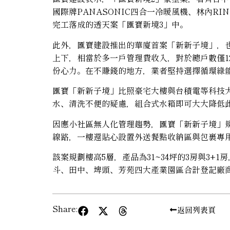
國際牌PANASONIC四合一冷暖風機、林內R
完工落成的透天案「匯寶新境3」中。
此外，匯寶建設推出的華廈首案「新新子境」，也
上下，相當於多一戶管理費收入，對於總戶數僅
份心力。在不賺錢的地方，業者堅持選擇循環綠
匯寶「新新子境」比照豪宅大樓與台積電等科技
水、清洗不便的疑慮，組合式水箱即可大大降低
因應小社區無人化管理趨勢，匯寶「新新子境」
線路，一樓還貼心設置外送餐點收納區與包裹專
該案規劃樓高5層，產品為31~34坪的3房與3
斗、田中、埤頭、芳苑四大產業園區合計登記廠商
Share:
返回列表頁